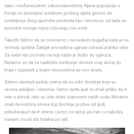
tako i međunarodnim zakonodavstvima. Njene populacije u
Evropi su dovedene sredinom prošlog vijeka gotovo do
isrtebljenja zbog upotrebe pesticida kao i krivolova, od tada su
preuzete mnoge mjere očuvanja ove vrste.
Takođe želimo da se osvrnemo i na nedavni događaj kada je na
teritoriji opštine Žabljak pronađena uginula odrasla jedinka vidre.
Za sada nije poznato na koji način je došlo do uginuća.
Nadamo se da će nadležne institucije dovesti ovaj slučaj do
kraja i razjasniti u kojim okonostima se ovo desilo.
Želimo skrenuti pažnju svima da su vidre životinje koje su
veoma plašljive i obazrive. Samo rijetki ljudi su imali priliku da ih
vide u prirodi, iako su one stalni stanovnici naših voda. Moramo
znati da količina stresa koji životinje prožive od ljudi,
pokušavajući da ih snime i jureći za njima, pa čak i u najboljoj
namjeri, može biti fatalna po njih.