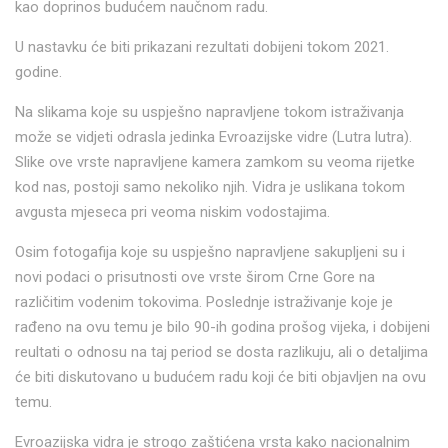
kao doprinos budućem naučnom radu.
U nastavku će biti prikazani rezultati dobijeni tokom 2021.
godine.
Na slikama koje su uspješno napravljene tokom istraživanja
može se vidjeti odrasla jedinka Evroazijske vidre (Lutra lutra).
Slike ove vrste napravljene kamera zamkom su veoma rijetke
kod nas, postoji samo nekoliko njih. Vidra je uslikana tokom
avgusta mjeseca pri veoma niskim vodostajima.
Osim fotogafija koje su uspješno napravljene sakupljeni su i
novi podaci o prisutnosti ove vrste širom Crne Gore na
različitim vodenim tokovima. Poslednje istraživanje koje je
rađeno na ovu temu je bilo 90-ih godina prošog vijeka, i dobijeni
reultati o odnosu na taj period se dosta razlikuju, ali o detaljima
će biti diskutovano u budućem radu koji će biti objavljen na ovu
temu.
Evroazijska vidra je strogo zaštićena vrsta kako nacionalnim