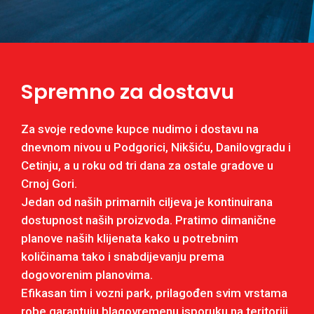
Spremno za dostavu
Za svoje redovne kupce nudimo i dostavu na
dnevnom nivou u Podgorici, Nikšiću, Danilovgradu i
Cetinju, a u roku od tri dana za ostale gradove u
Crnoj Gori.
Jedan od naših primarnih ciljeva je kontinuirana
dostupnost naših proizvoda. Pratimo dimanične
planove naših klijenata kako u potrebnim
količinama tako i snabdijevanju prema
dogovorenim planovima.
Efikasan tim i vozni park, prilagođen svim vrstama
robe garantuju blagovremenu isporuku na teritoriji