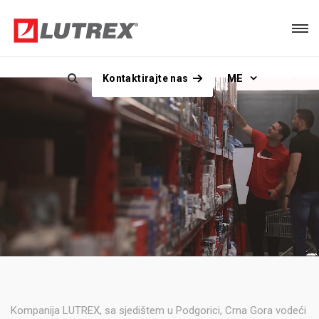
ME
Kontaktirajte nas
Kompanija LUTREX, sa sjedištem u Podgorici, Crna Gora vodeći