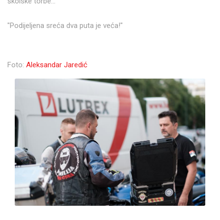
školske torbe...⁣
"Podijeljena sreća dva puta je veća!"⁣
Foto:
Aleksandar Jaredić