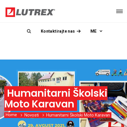
ME
Kontaktirajte nas
Humanitarni Školski
Moto Karavan
Home
Novosti
Humanitarni Školski Moto Karavan