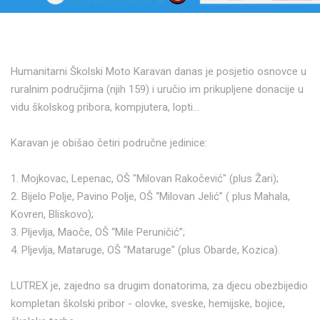
Humanitarni Školski Moto Karavan danas je posjetio osnovce u
ruralnim područjima (njih 159) i uručio im prikupljene donacije u
vidu školskog pribora, kompjutera, lopti... ⁣
Karavan je obišao četiri područne jedinice:⁣
1. Mojkovac, Lepenac, OŠ "Milovan Rakočević" (plus Žari);⁣
2. Bijelo Polje, Pavino Polje, OŠ “Milovan Jelić” ( plus Mahala,
Kovren, Bliskovo);⁣
3. Pljevlja, Maoče, OŠ “Mile Peruničić”;⁣
4. Pljevlja, Mataruge, OŠ "Mataruge" (plus Obarde, Kozica).⁣
LUTREX je, zajedno sa drugim donatorima, za djecu obezbijedio
kompletan školski pribor - olovke, sveske, hemijske, bojice,