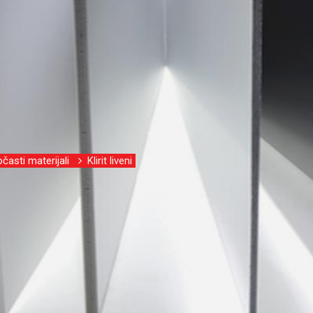
časti materijali
Klirit liveni