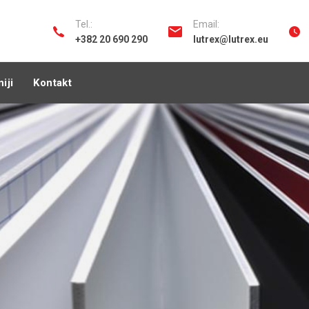
Tel.:
Email:
+382 20 690 290
lutrex@lutrex.eu
iji
Kontakt