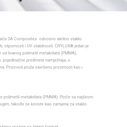
ača 3A Composites odnosno akrilno staklo
sti, otpornosti i UV stabilnosti. CRYLUX® jedan je
je od livanog polimetil metakrilata (PMMA),
te, pojedinačne predmete namještaja, u
ena. Proizvod pruža savršenu prozirnost kao i
table polimetil-metakrilata (PMMA). Ploče sa najširom
ugim, takođe se koriste kao zamjena za staklo.
ršimo rezanje na željeni format.