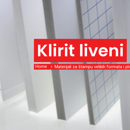
Klirit liveni
Home
Materijali za štampu velikih formata i plo