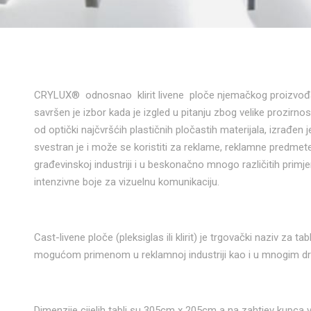
CRYLUX® odnosnao klirit livene ploče njemačkog proizvođ
savršen je izbor kada je izgled u pitanju zbog velike prozirno
od optički najčvršćih plastičnih pločastih materijala, izrađen 
svestran je i može se koristiti za reklame, reklamne predme
građevinskoj industriji i u beskonačno mnogo različitih primj
intenzivne boje za vizuelnu komunikaciju.
Cast-livene ploče (pleksiglas ili klirit) je trgovački naziv za 
mogućom primenom u reklamnoj industriji kao i u mnogim dr
Dimenzije cijelih tabli su 305cm x 205cm a na zahtjev kupca v